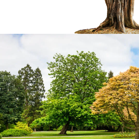
isy-le-Grand
Dessouchage d'arbr
Noisy-le-Grand 9316
e soit le projet que vous
it et sans engagement de
Il faut passer au dessouchage d’arbre et 
er votre demande de devis
région IDF du département Seine-Saint-De
que vous habitiez dans le
obstacle à divers travaux : construction,
tablir le devis qu’il vous
restent trop longtemps sur une place, ils
eprise.
d’infection, ce qui va rendre malade l
alentours. Nous éliminons votre souche d’
diamètre laissé par le tronc et ce jusque 
souche est simple, car notre méthode pe
efficace.