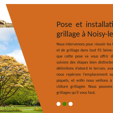
e et d'arbuste à
Pose et installa
0
grillage à Noisy-
d’arbuste où que vous soyez dans la
Nous intervenons pour réussir les 
nis, parce que les souches sont un
et de grillage dans tout 93 Seine-
 agriculture ou élevage. Quand ils
que cette pose va vous offrir 
 pourrissent et deviennent un foyer
suivons des étapes bien distinct
es végétaux qui se trouvent aux
délimitons d’abord le terrain, ava
arbre ou d’arbuste quel que soit le
nous repérons l’emplacement su
sous la terre. Se débarrasser d’une
piquets, et enfin nous veillons 
rmet un travail rapide et surtout
clôture grillagée. Nous pouvons
grillages qu’il vous faut.