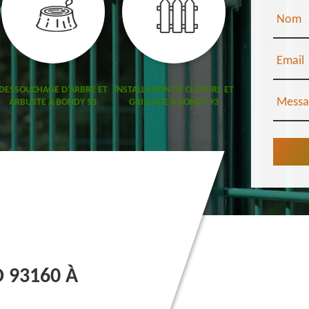
Nom
Email
DESSOUCHAGE D’ARBRE ET
INSTALLATION DE CLÔTURE ET
ABATTAGE D’AR
Messa
ARBUSTE À BONDY 93
GRILLAGE À BONDY 93
 93160 À