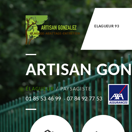
ELAGUEUR 93
ARTISAN GON
ÉLAGUEUR
/ PAYSAGISTE
01 85 53 46 99
07 84 92 77 53
-