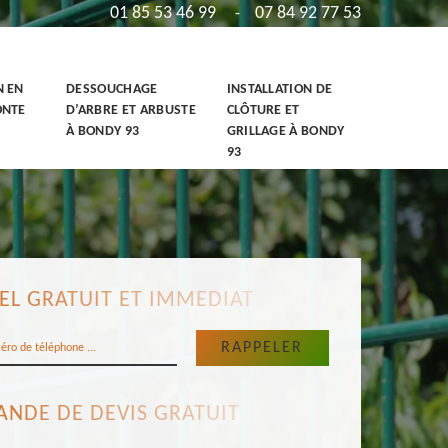
01 85 53 46 99
07 84 92 77 53
-
N EN
DESSOUCHAGE
INSTALLATION DE
ONTE
D’ARBRE ET ARBUSTE
CLÔTURE ET
À BONDY 93
GRILLAGE À BONDY
93
EL GRATUIT ET IMMEDIAT
NDE DE DEVIS GRATUIT