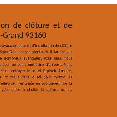
tion de clôture et de
Le devis élag
le-Grand 93160
N’oubliez pas de demande
pensez à réaliser avec 
travaux de pose et d’installation de clôture
demander un devis chez n
Saint-Denis et ses alentours. Il faut savoir
en ligne ou directement 
de nombreux avantages. Pour cela, nous
93160 de Seine-Saint-Deni
es pour ne pas commettre d’erreurs. Nous
faut. C’est gratuit d’avoir
nt de nettoyer le sol et l’aplanir. Ensuite,
r les trous dans le sol pour mettre les
à effectuer l’encrage en profondeur de la
 vous aider à choisir la clôture ou les